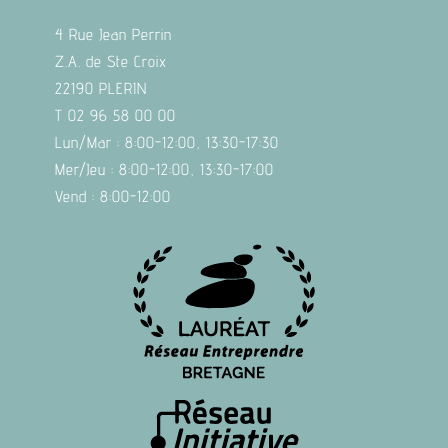
4 Rue Jean Perrin
Z.A. de Ste Croix
22190 PLERIN
T 02 96 58 00 00
Lun/Mar : 8:00-12:00, 13:30-17:30
Mer/Jeu : 8:00-12:00, 13:30-17:00
Vend : 8:00-12:00