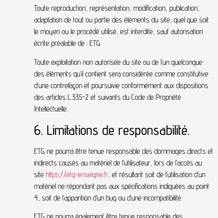
Toute reproduction, représentation, modification, publication,
adaptation de tout ou partie des éléments du site, quel que soit
le moyen ou le procédé utilisé, est interdite, sauf autorisation
écrite préalable de : ETG
Toute exploitation non autorisée du site ou de l’un quelconque
des éléments qu’il contient sera considérée comme constitutive
d’une contrefaçon et poursuivie conformément aux dispositions
des articles L.335-2 et suivants du Code de Propriété
Intellectuelle.
6. Limitations de responsabilité.
ETG ne pourra être tenue responsable des dommages directs et
indirects causés au matériel de l’utilisateur, lors de l’accès au
site
https://etg-enseigne.fr
, et résultant soit de l’utilisation d’un
matériel ne répondant pas aux spécifications indiquées au point
4, soit de l’apparition d’un bug ou d’une incompatibilité.
ETG ne pourra également être tenue responsable des