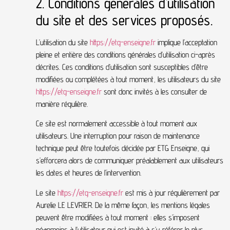
2. Conditions générales d’utilisation
du site et des services proposés.
L’utilisation du site
https://etg-enseigne.fr
implique l’acceptation
pleine et entière des conditions générales d’utilisation ci-après
décrites. Ces conditions d’utilisation sont susceptibles d’être
modifiées ou complétées à tout moment, les utilisateurs du site
https://etg-enseigne.fr
sont donc invités à les consulter de
manière régulière.
Ce site est normalement accessible à tout moment aux
utilisateurs. Une interruption pour raison de maintenance
technique peut être toutefois décidée par ETG Enseigne, qui
s’efforcera alors de communiquer préalablement aux utilisateurs
les dates et heures de l’intervention.
Le site
https://etg-enseigne.fr
est mis à jour régulièrement par
Aurelie LE LEVRIER. De la même façon, les mentions légales
peuvent être modifiées à tout moment : elles s’imposent
néanmoins à l’utilisateur qui est invité à s’y référer le plus