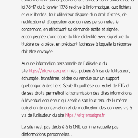
loi 78-17 du 6 janvier 1978 relative à l’informatique, aux fichiers
et aux libertés, tout utilisateur dispose d’un droit d’accès, de
rectification et d’opposition aux données personnelles le
concernant, en effectuant sa demande écrite et signée,
accompagnée d’une copie du titre d’identité avec signature du
titulaire de la pièce, en précisant l’adresse à laquelle la réponse
doit être envoyée.
Aucune information personnelle de l’utilisateur du
site
https://etg-enseigne.fr
n’est publiée à l’insu de l’utilisateur,
échangée, transférée, cédée ou vendue sur un support
quelconque à des tiers. Seule l’hypothèse du rachat de ETG et
de ses droits permettrait la transmission des dites informations
à l’éventuel acquéreur qui serait à son tour tenu de la même
obligation de conservation et de modification des données vis à
vis de l’utilisateur du site
https://etg-enseigne.fr
.
Le site n’est pas déclaré à la CNIL car il ne recueille pas
d’informations personnelles. .