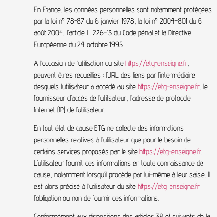
En France, les données personnelles sont notamment protégées
par la loi n° 78-87 du 6 janvier 1978, la loi n° 2004-801 du 6
août 2004, l’article L. 226-13 du Code pénal et la Directive
Européenne du 24 octobre 1995.
A l’occasion de l’utilisation du site
https://etg-enseigne.fr
,
peuvent êtres recueillies : l’URL des liens par l’intermédiaire
desquels l’utilisateur a accédé au site
https://etg-enseigne.fr
, le
fournisseur d’accès de l’utilisateur, l’adresse de protocole
Internet (IP) de l’utilisateur.
En tout état de cause ETG ne collecte des informations
personnelles relatives à l’utilisateur que pour le besoin de
certains services proposés par le site
https://etg-enseigne.fr
.
L’utilisateur fournit ces informations en toute connaissance de
cause, notamment lorsqu’il procède par lui-même à leur saisie. Il
est alors précisé à l’utilisateur du site
https://etg-enseigne.fr
l’obligation ou non de fournir ces informations.
Conformément aux dispositions des articles 38 et suivants de la