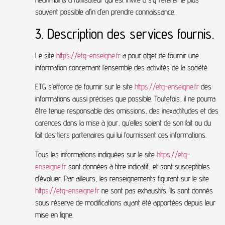
souvent possible afin d’en prendre connaissance.
3. Description des services fournis.
Le site
https://etg-enseigne.fr
a pour objet de fournir une
information concernant l’ensemble des activités de la société.
ETG s’efforce de fournir sur le site
https://etg-enseigne.fr
des
informations aussi précises que possible. Toutefois, il ne pourra
être tenue responsable des omissions, des inexactitudes et des
carences dans la mise à jour, qu’elles soient de son fait ou du
fait des tiers partenaires qui lui fournissent ces informations.
Tous les informations indiquées sur le site
https://etg-
enseigne.fr
sont données à titre indicatif, et sont susceptibles
d’évoluer. Par ailleurs, les renseignements figurant sur le site
https://etg-enseigne.fr
ne sont pas exhaustifs. Ils sont donnés
sous réserve de modifications ayant été apportées depuis leur
mise en ligne.