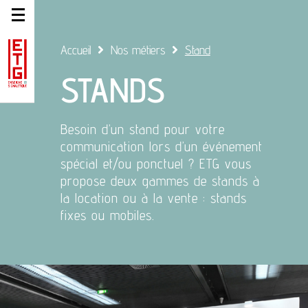
Accueil
Nos métiers
Stand
STANDS
Besoin d’un stand pour votre
communication lors d’un événement
spécial et/ou ponctuel ? ETG vous
propose deux gammes de stands à
la location ou à la vente : stands
fixes ou mobiles.