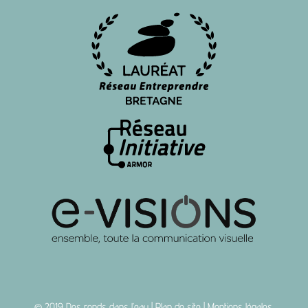
© 2019
Des ronds dans l’eau
|
Plan de site
|
Mentions légales